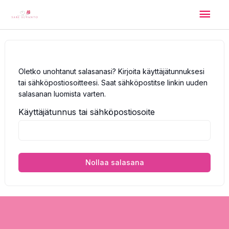
Siirry
Pääv
sisältöön
Oletko unohtanut salasanasi? Kirjoita käyttäjätunnuksesi
tai sähköpostiosoitteesi. Saat sähköpostitse linkin uuden
salasanan luomista varten.
Käyttäjätunnus tai sähköpostiosoite
Nollaa salasana
Alternative: