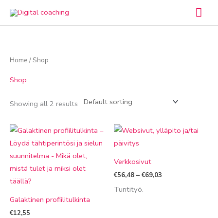
Skip
Mai
to
Men
content
Home
/ Shop
Shop
Showing all 2 results
Price
range:
€56,48
through
€69,03
Verkkosivut
€
56,48
–
€
69,03
Tuntityö.
Galaktinen profiilitulkinta
€
12,55