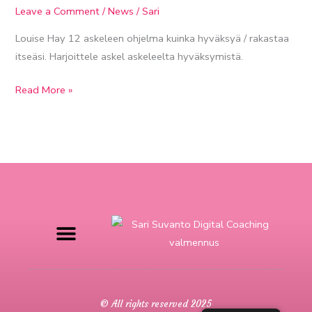
Leave a Comment
/
News
/
Sari
Louise Hay 12 askeleen ohjelma kuinka hyväksyä / rakastaa
itseäsi. Harjoittele askel askeleelta hyväksymistä.
Read More »
© All rights reserved 2025