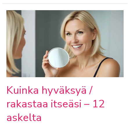
Kuinka
hyväksyä
/
rakastaa
itseäsi
–
12
askelta
Kuinka hyväksyä /
rakastaa itseäsi – 12
askelta