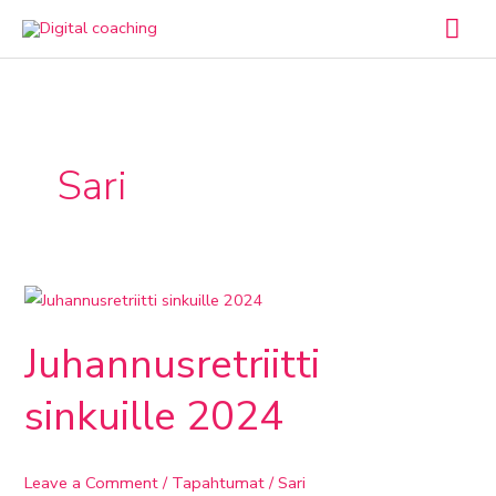
Skip
Mai
to
Men
content
Sari
Juhannusretriitti
sinkuille
Juhannusretriitti
2024
sinkuille 2024
Leave a Comment
/
Tapahtumat
/
Sari